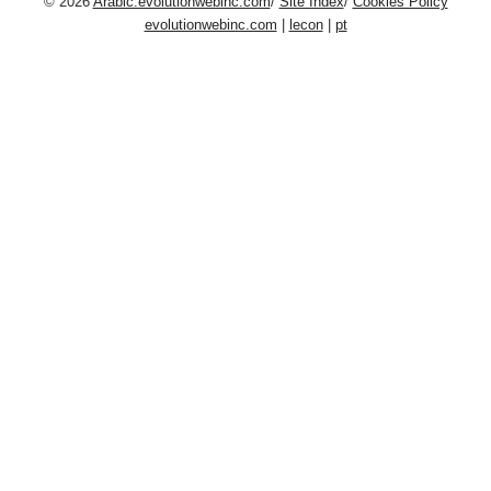
© 2026
Arabic.evolutionwebinc.com
/
Site Index
/
Cookies Policy
evolutionwebinc.com
|
lecon
|
pt